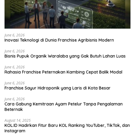
June 6, 2026
Inovasi Teknologi di Dunia Franchise Agribisnis Modern
June 6, 2026
Bisnis Pupuk Organik Waralaba yang Gak Butuh Lahan Luas
June 6, 2026
Rahasia Franchise Peternakan Kambing Cepat Balik Modal
June 6, 2026
Franchise Sayur Hidroponik yang Laris di Kota Besar
June 6, 2026
Cara Gabung Kemitraan Ayam Petelur Tanpa Pengalaman
Beternak
August 14, 2025
KOL.ID Hadirkan Fitur Baru KOL Ranking YouTuber, TikTok, dan
Instagram