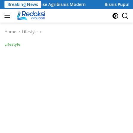
Skip
 Dunia Franchise Agribisnis Modern
Breaking News
Bisnis Pupuk Organi
to
content
Home
Lifestyle
Lifestyle