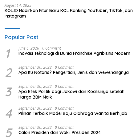
August 14, 2025
KOL.ID Hadirkan Fitur Baru KOL Ranking YouTuber, TikTok, dan
Instagram
Popular Post
1
June 6, 2026
0 Comment
Inovasi Teknologi di Dunia Franchise Agribisnis Modern
2
September 30, 2022
0 Comment
Apa Itu Notaris? Pengertian, Jenis dan Wewenangnya
3
September 30, 2022
0 Comment
Apa Efek Politik bagi Jokowi dan Koalisinya setelah
Harga BBM Naik
4
September 30, 2022
0 Comment
Pilihan Terbaik Model Baju Olahraga Wanita Berhijab
5
September 30, 2022
0 Comment
Calon Presiden dan Wakil Presiden 2024