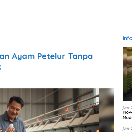
Inf
an Ayam Petelur Tanpa
k
June 
Inov
Mod
June 