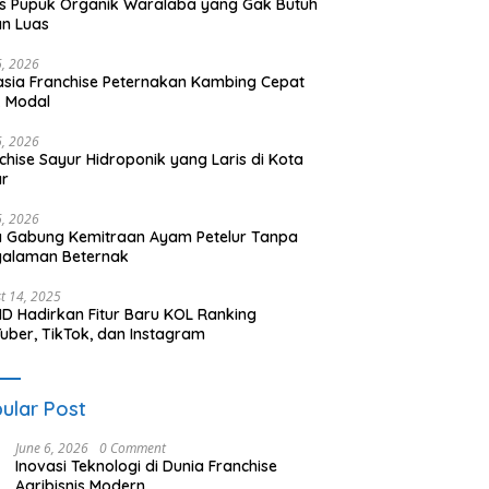
is Pupuk Organik Waralaba yang Gak Butuh
n Luas
6, 2026
sia Franchise Peternakan Kambing Cepat
k Modal
6, 2026
chise Sayur Hidroponik yang Laris di Kota
ar
6, 2026
 Gabung Kemitraan Ayam Petelur Tanpa
galaman Beternak
t 14, 2025
ID Hadirkan Fitur Baru KOL Ranking
uber, TikTok, dan Instagram
ular Post
June 6, 2026
0 Comment
Inovasi Teknologi di Dunia Franchise
Agribisnis Modern