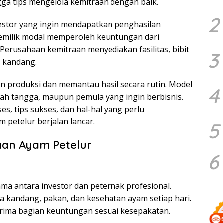
gga tips mengelola kemitraan dengan baik.
2
vestor yang ingin mendapatkan penghasilan
emilik modal memperoleh keuntungan dari
. Perusahaan kemitraan menyediakan fasilitas, bibit
3
 kandang.
n produksi dan memantau hasil secara rutin. Model
4
umah tangga, maupun pemula yang ingin berbisnis.
es, tips sukses, dan hal-hal yang perlu
m petelur berjalan lancar.
5
an Ayam Petelur
6
ama antara investor dan peternak profesional.
 kandang, pakan, dan kesehatan ayam setiap hari.
rima bagian keuntungan sesuai kesepakatan.