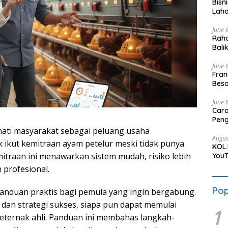
Bisn
Laha
June 
Raha
Bali
June 
Fran
Bes
June 
Cara
Pen
ati masyarakat sebagai peluang usaha
Augus
 ikut kemitraan ayam petelur meski tidak punya
KOL.
traan ini menawarkan sistem mudah, risiko lebih
YouT
 profesional.
Pop
panduan praktis bagi pemula yang ingin bergabung.
an strategi sukses, siapa pun dapat memulai
1
peternak ahli. Panduan ini membahas langkah-