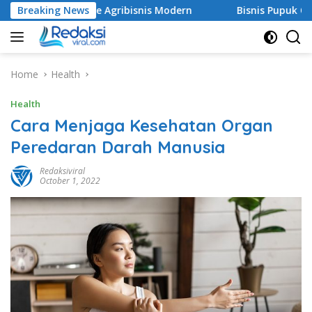
Skip
nia Franchise Agribisnis Modern
Breaking News
Bisnis Pupuk Organik 
to
content
Home
Health
Health
Cara Menjaga Kesehatan Organ
Peredaran Darah Manusia
Redaksiviral
October 1, 2022