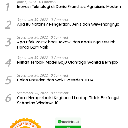
1
June 6, 2026
0 Comment
Inovasi Teknologi di Dunia Franchise Agribisnis Modern
2
September 30, 2022
0 Comment
Apa Itu Notaris? Pengertian, Jenis dan Wewenangnya
3
September 30, 2022
0 Comment
Apa Efek Politik bagi Jokowi dan Koalisinya setelah
Harga BBM Naik
4
September 30, 2022
0 Comment
Pilihan Terbaik Model Baju Olahraga Wanita Berhijab
5
September 30, 2022
0 Comment
Calon Presiden dan Wakil Presiden 2024
6
September 30, 2022
0 Comment
Cara Memperbaiki Keyboard Laptop Tidak Berfungsi
Sebagian Windows 10