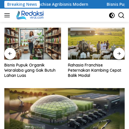
Skip
i di Dunia Franchise Agribisnis Modern
Breaking News
Bisnis Pupuk Or
to
content
Bisnis Pupuk Organik
Rahasia Franchise
Waralaba yang Gak Butuh
Peternakan Kambing Cepat
Lahan Luas
Balik Modal